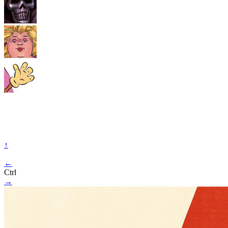
↑
←
Ctrl
→