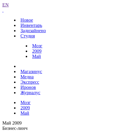
EN
Новое
Инвентарь
Задизайнено
Студия
Мозг
2009
Май
Магазинус
Медиа
Экспресс
Иронов
Журналус
Мозг
2009
Май
Май 2009
Бизнес-линч