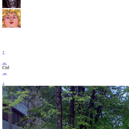
↑
←
Ctrl
→
↓