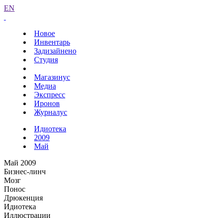
EN
Новое
Инвентарь
Задизайнено
Студия
Магазинус
Медиа
Экспресс
Иронов
Журналус
Идиотека
2009
Май
Май 2009
Бизнес-линч
Мозг
Понос
Дрюкенция
Идиотека
Иллюстрации