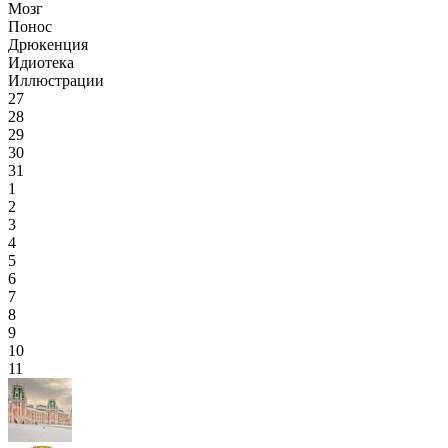
Мозг
Понос
Дрюкенция
Идиотека
Иллюстрации
27
28
29
30
31
1
2
3
4
5
6
7
8
9
10
11