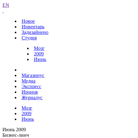
EN
Новое
Инвентарь
Задизайнено
Студия
Мозг
2009
Июнь
Магазинус
Медиа
Экспресс
Иронов
Журналус
Мозг
2009
Июнь
Июнь 2009
Бизнес-линч