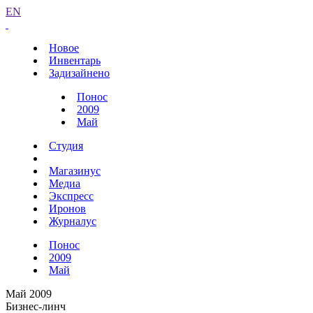
EN
Новое
Инвентарь
Задизайнено
Понос
2009
Май
Студия
Магазинус
Медиа
Экспресс
Иронов
Журналус
Понос
2009
Май
Май 2009
Бизнес-линч