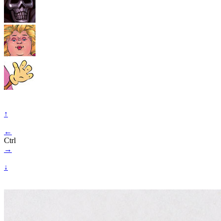
↑
←
Ctrl
→
↓