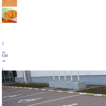
↑
←
Ctrl
→
↓