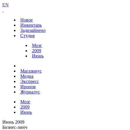
EN
Новое
Инвентарь
Задизайнено
Студия
Мозг
2009
Июнь
Магазинус
Медиа
Экспресс
Иронов
Журналус
Мозг
2009
Июнь
Июнь 2009
Бизнес-линч