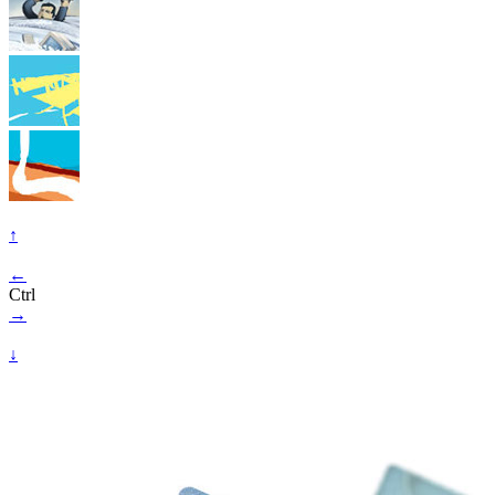
↑
←
Ctrl
→
↓