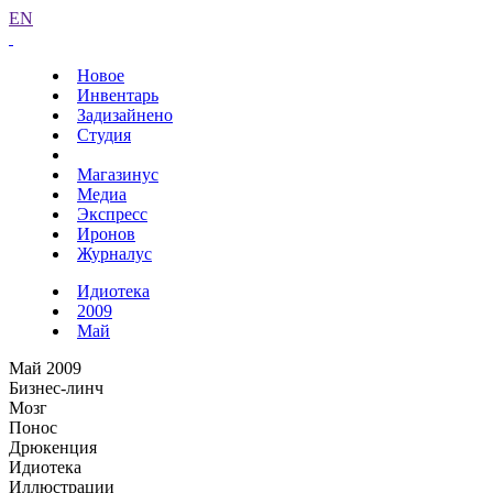
EN
Новое
Инвентарь
Задизайнено
Студия
Магазинус
Медиа
Экспресс
Иронов
Журналус
Идиотека
2009
Май
Май 2009
Бизнес-линч
Мозг
Понос
Дрюкенция
Идиотека
Иллюстрации