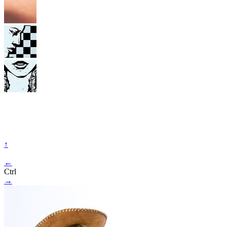
↑
←
Ctrl
→