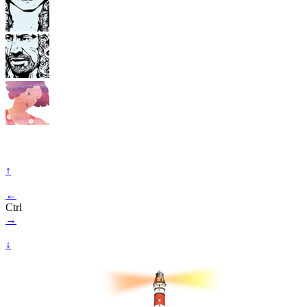
↑
←
Ctrl
→
↓