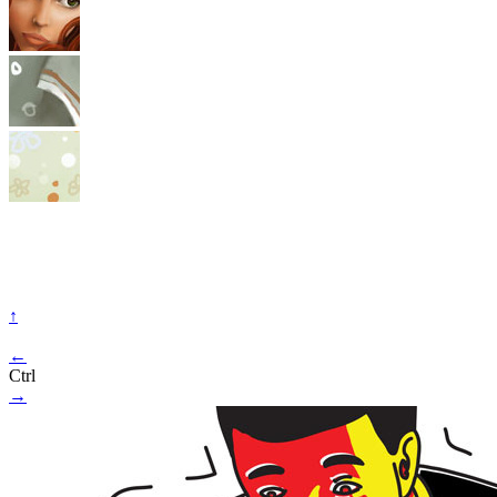
↑
←
Ctrl
→