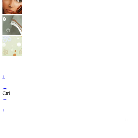
↑
←
Ctrl
→
↓