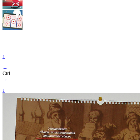
↑
←
Ctrl
→
↓