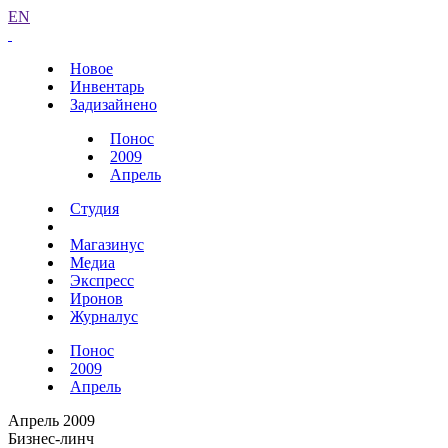
EN
Новое
Инвентарь
Задизайнено
Понос
2009
Апрель
Студия
Магазинус
Медиа
Экспресс
Иронов
Журналус
Понос
2009
Апрель
Апрель 2009
Бизнес-линч