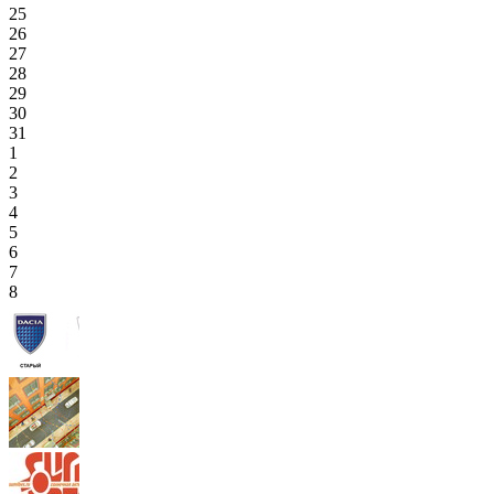
25
26
27
28
29
30
31
1
2
3
4
5
6
7
8