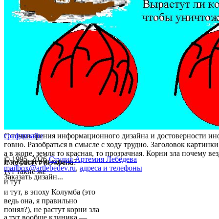
С точки зрения информационного дизайна и достоверности и
графдизайн
говно. Разобраться в смысле с ходу трудно. Заголовок картинки
а в жопе, земля то красная, то прозрачная. Корни зла почему в
© 1995–2026
Студия Артемия Лебедева
тут корни вот какие
и не растут ни хрена?
mailbox@artlebedev.ru
,
адреса и телефоны
тут такие же
Заказать дизайн...
и тут
и тут, в эпоху Колумба (это
ведь она, я правильно
понял?), не растут корни зла
а тут вообще клиника —