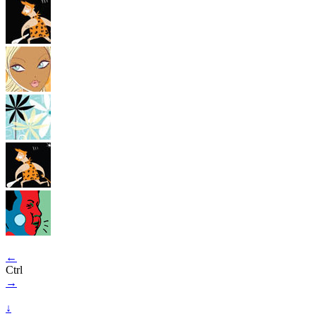
←
Ctrl
→
↓