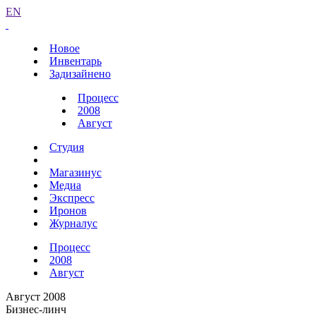
EN
Новое
Инвентарь
Задизайнено
Процесс
2008
Август
Студия
Магазинус
Медиа
Экспресс
Иронов
Журналус
Процесс
2008
Август
Август 2008
Бизнес-линч