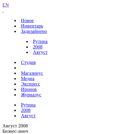
EN
Новое
Инвентарь
Задизайнено
Рутина
2008
Август
Студия
Магазинус
Медиа
Экспресс
Иронов
Журналус
Рутина
2008
Август
Август 2008
Бизнес-линч