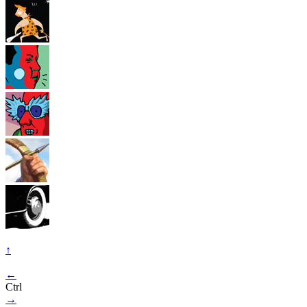
↑
←
Ctrl
→