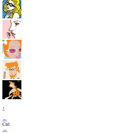
↑
←
Ctrl
→