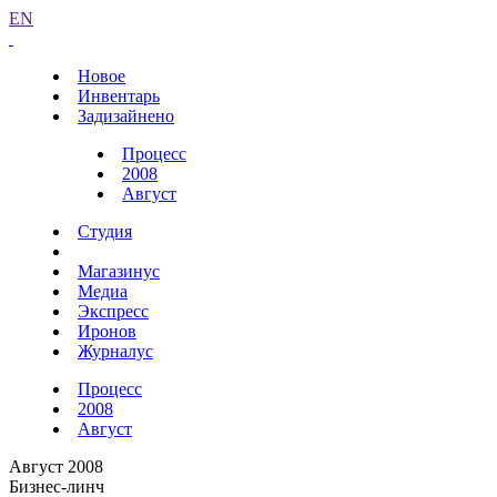
EN
Новое
Инвентарь
Задизайнено
Процесс
2008
Август
Студия
Магазинус
Медиа
Экспресс
Иронов
Журналус
Процесс
2008
Август
Август 2008
Бизнес-линч