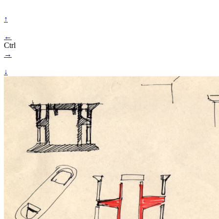
↑
←
Ctrl
→
↓