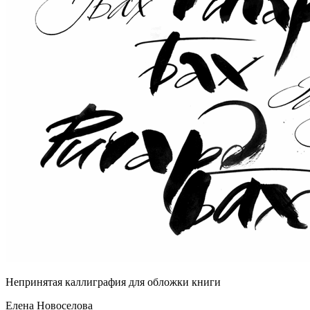
Непринятая каллиграфия для обложки книги
Елена Новоселова