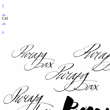
↑
←
Ctrl
→
↓