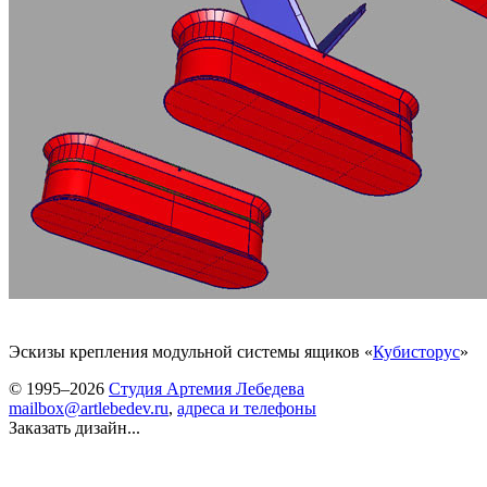
Эскизы крепления модульной системы ящиков «
Кубисторус
»
© 1995–2026
Студия Артемия Лебедева
mailbox@artlebedev.ru
,
адреса и телефоны
Заказать дизайн...