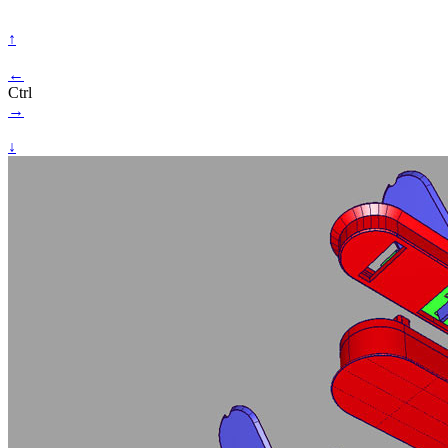
↑
←
Ctrl
→
↓