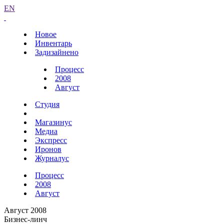
EN
Новое
Инвентарь
Задизайнено
Процесс
2008
Август
Студия
Магазинус
Медиа
Экспресс
Иронов
Журналус
Процесс
2008
Август
Август 2008
Бизнес-линч