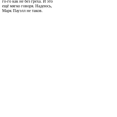
го-го как не без греха. И это
ещё мягко говоря. Надеюсь,
Марк Пауэлл не таков.