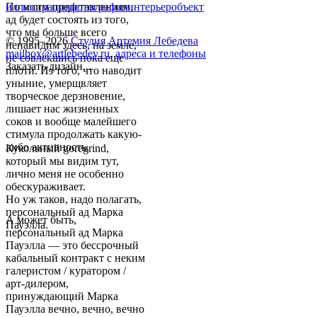
По моим представлениям,
иллюстрация
фотография
интерьер
объект
ад будет состоять из того,
что мы больше всего
© 1995–2026
Студия Артемия Лебедева
ненавидим здесь, на земле,
mailbox@artlebedev.ru
,
адреса и телефоны
не совлекшись пока еще
Заказать дизайн...
плоти. Из того, что наводит
уныние, умерщвляет
творческое дерзновение,
лишает нас жизненных
соков и вообще малейшего
стимула продолжать какую-
либо активность.
Кукольный goregrind,
который мы видим тут,
лично меня не особенно
обескураживает.
Но уж таков, надо полагать,
персональный ад Марка
А может быть,
Пауэлла.
персональный ад Марка
Пауэлла — это бессрочный
кабальный контракт с неким
галеристом / куратором /
арт-дилером,
принуждающий Марка
Пауэлла вечно, вечно, вечно