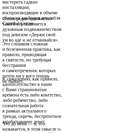
мастерить гадкие
инсталляции,
воспроизводящие в объеме
обложки альбомов ансамбля
Очень редко художество
Cannibal Corpse.
такого сорта является
духовным подвижничеством
под девизом «Держи свой
ум во аде и не отчаивайся».
Это слишком сложная
и болезненная практика, как
правило, приводящая
к святости, но требущая
бесстрашия
и самоотречения, которых
почти ни у кого теперь
К сожалению, как правило,
не бывает.
адописательство в наши
с Вами страшноватые
времена есть либо кокетство,
либо ребячество, либо
сознательная работа
в рамках актуального
тренда, сиречь, бестрепетное
зарабатывание денег.
Что до меня — я, что
называется, в этом смысле о-