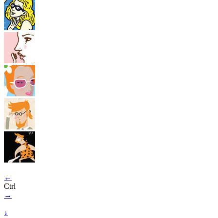
←
Ctrl
→
↓