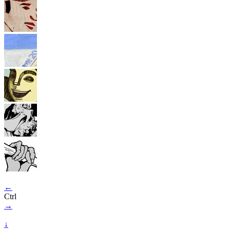
←
Ctrl
→
↓