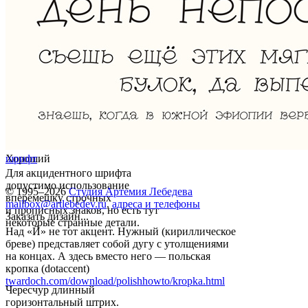
Хороший
шрифт
Для акцидентного шрифта
допустимо использование
© 1995–2026
Студия Артемия Лебедева
вперемешку строчных
mailbox@artlebedev.ru
,
адреса и телефоны
и прописных знаков, но есть тут
Заказать дизайн...
некоторые странные детали.
Над «Й» не тот акцент. Нужный (кириллическое
бреве) представляет собой дугу с утолщениями
на концах. А здесь вместо него — польская
кропка (dotaccent)
twardoch.com/download/polishhowto/kropka.html
Чересчур длинный
горизонтальный штрих.