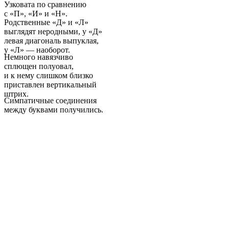
Узковата по сравнению
с «П», «И» и «Н».
Родственные «Д» и «Л»
выглядят неродными, у «Д»
левая диагональ выпуклая,
у «Л» — наоборот.
Немного навязчиво
сплющен полуовал,
и к нему слишком близко
приставлен вертикальный
штрих.
Симпатичные соединения
между буквами получились.