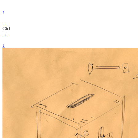
↑
←
Ctrl
→
↓