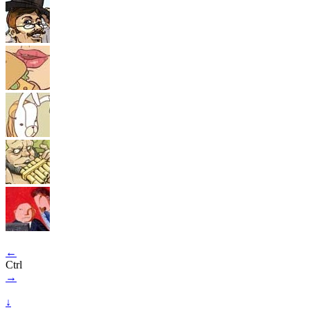
←
Ctrl
→
↓