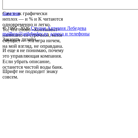
Сам знак графически
логотип
неплох — и % и K читаются
одновременно и легко.
© 1995–2026
Студия Артемия Лебедева
То, что слово «Континент»
mailbox@artlebedev.ru
,
адреса и телефоны
написано со строчной, меня
Заказать дизайн...
смущает — эта игра ничем,
на мой взгляд, не оправдана.
И еще я не понимаю, почему
это управляющая компания.
Если убрать описание,
останется чистой воды банк.
Шрифт не подходит знаку
совсем.