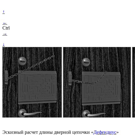
↑
←
Ctrl
→
↓
Эскизный расчет длины дверной цепочки «
Дефендиус
»