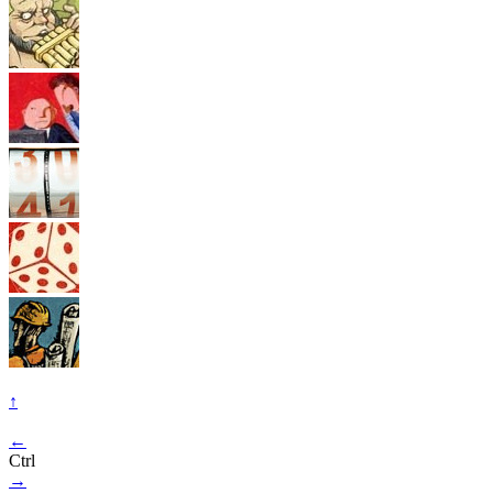
↑
←
Ctrl
→