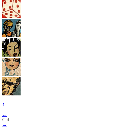
↑
←
Ctrl
→