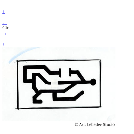
↑
←
Ctrl
→
↓