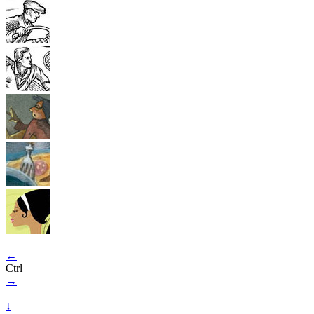
←
Ctrl
→
↓