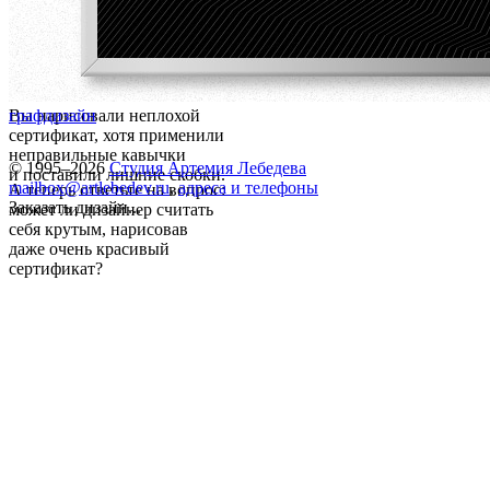
Вы нарисовали неплохой
графдизайн
сертификат, хотя применили
неправильные кавычки
© 1995–2026
Студия Артемия Лебедева
и поставили лишние скобки.
mailbox@artlebedev.ru
,
адреса и телефоны
А теперь ответьте на вопрос:
Заказать дизайн...
может ли дизайнер считать
себя крутым, нарисовав
даже очень красивый
сертификат?