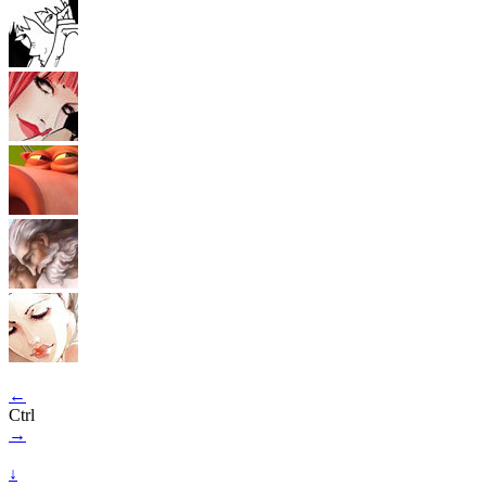
←
Ctrl
→
↓