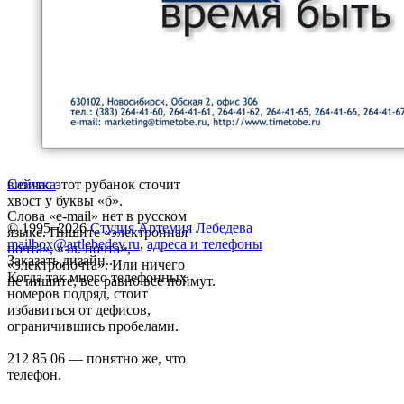
Сейчас этот рубанок сточит
визитка
хвост у буквы «б».
Слова «e-mail» нет в русском
© 1995–2026
Студия Артемия Лебедева
языке. Пишите «электронная
mailbox@artlebedev.ru
,
адреса и телефоны
почта», «эл. почта»,
Заказать дизайн...
«электропочта». Или ничего
Когда так много телефонных
не пишите, все равно все поймут.
номеров подряд, стоит
избавиться от дефисов,
ограничившись пробелами.
212 85 06 — понятно же, что
телефон.