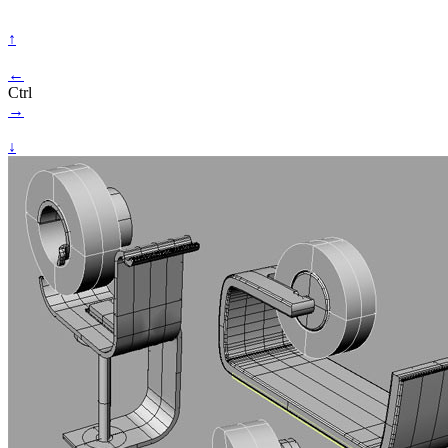
↑
←
Ctrl
→
↓