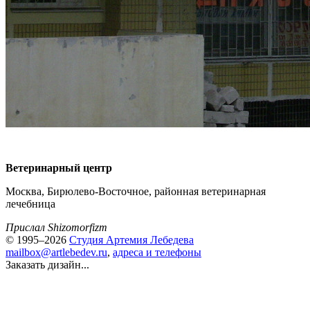
Ветеринарный центр
Москва, Бирюлево-Восточное, районная ветеринарная
лечебница
Прислал Shizomorfizm
© 1995–2026
Студия Артемия Лебедева
mailbox@artlebedev.ru
,
адреса и телефоны
Заказать дизайн...