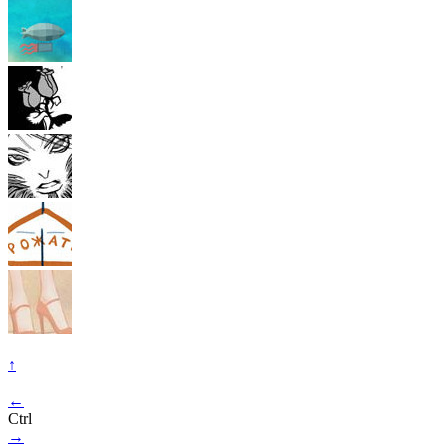
↑
←
Ctrl
→