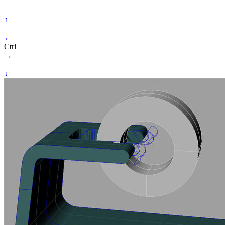
↑
←
Ctrl
→
↓