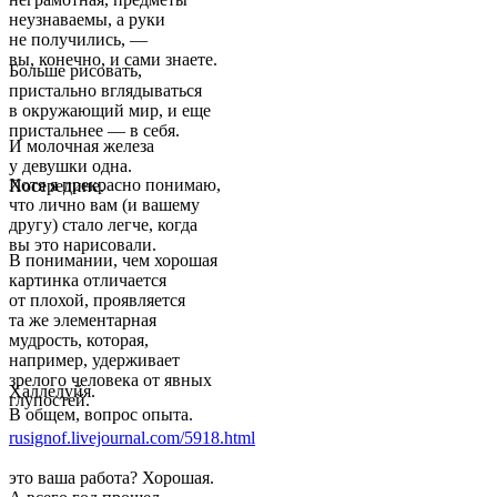
неузнаваемы, а руки
не получились, —
вы, конечно, и сами знаете.
Больше рисовать,
пристально вглядываться
в окружающий мир, и еще
пристальнее — в себя.
И молочная железа
у девушки одна.
Хотя я прекрасно понимаю,
Посередине.
что лично вам (и вашему
другу) стало легче, когда
вы это нарисовали.
В понимании, чем хорошая
картинка отличается
от плохой, проявляется
та же элементарная
мудрость, которая,
например, удерживает
зрелого человека от явных
Халлелуйя.
глупостей.
В общем, вопрос опыта.
rusignof.livejournal.com/5918.html
это ваша работа? Хорошая.