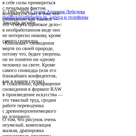
в себе силы примириться
с печальным фактом,
© 1995–2026
Студия Артемия Лебедева
который состоит в том, что
mailbox@artlebedev.ru
,
адреса и телефоны
сновидение как таковое —
Заказать дизайн...
это «смерть одинокое дело»:
в необработанном виде оно
не интересно никому, кроме
самого сновидца.
«Киноязык» сновидения
мертв по своей природе,
потому что, будьте уверены,
он не понятен ни одному
человеку на свете. Кроме
самого сновидца (или его
ближайших конфидентов,
как в вашем случае).
К сожалению, превращение
сновидения в формате RAW
в произведение искусства —
это тяжелый труд, сродни
работе переводчика
с древневерхненемецкого
на эсперанто.
О том, что рисунок очень
неумелый, композиция
жалкая, драпировка
неграмотная, предметы