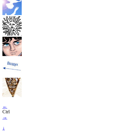
←
Ctrl
→
↓