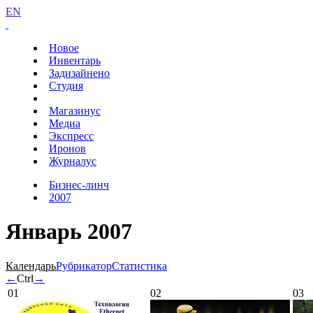
EN
Новое
Инвентарь
Задизайнено
Студия
Магазинус
Медиа
Экспресс
Иронов
Журналус
Бизнес-линч
2007
Январь 2007
Календарь
Рубрикатор
Статистика
←
Ctrl
→
01
02
03