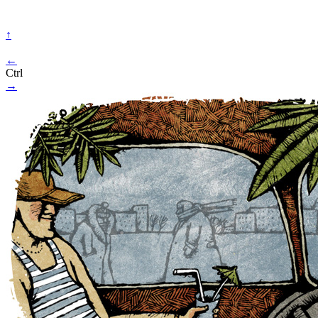
↑
←
Ctrl
→