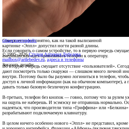
Совершенно непонятно, как на такой вылизанной
объект
интерфейс
картинке «Эппл» допустил ногти разной длины.
Если говорить о самом устройстве, то в первую очередь смуща
© 1995–2026
Студия Артемия Лебедева
американская идея привязывать телефон к оператору.
mailbox@artlebedev.ru
,
адреса и телефоны
Заказать дизайн...
Во вторую очередь смущает отсутствие «пользователей». Сего
дают посмотреть только снаружи — слишком много личной и
внутри. Поэтому было бы разумно логиниться в телефон, чтоб
доступ к личной информации (как на обычном компьютере), а 
давать только базовую безличную конфигурацию.
В-третьих, телефон без кнопок — говно, потому что за рулем у
на ощупь не наберешь. И эсэмэску не отправишь нормально. Ос
надеяться, что производители типа «Гриффина» или «Белкина»
разрабатывают подключаемую клавиатуру.
В целом ничего особенно нового «Эппл» не представил, кроме
и хорошего интерфейса. Функции «Айфона» (включая тачскрин