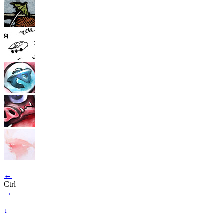
←
Ctrl
→
↓