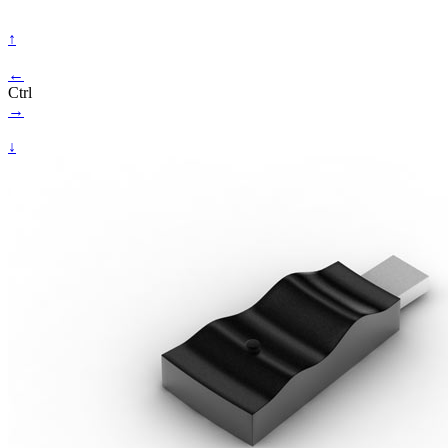
↑
←
Ctrl
→
↓