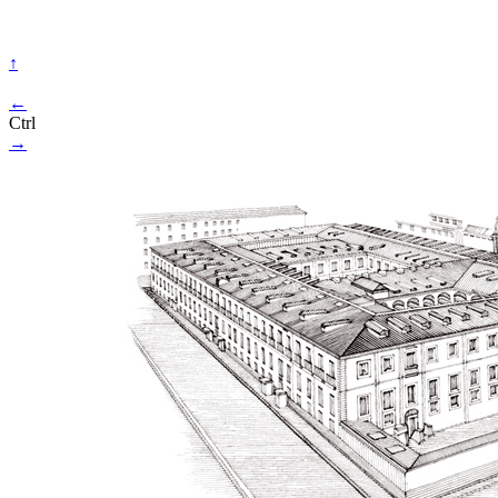
↑
←
Ctrl
→