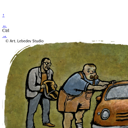
↑
←
Ctrl
→