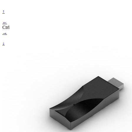
↑
←
Ctrl
→
↓