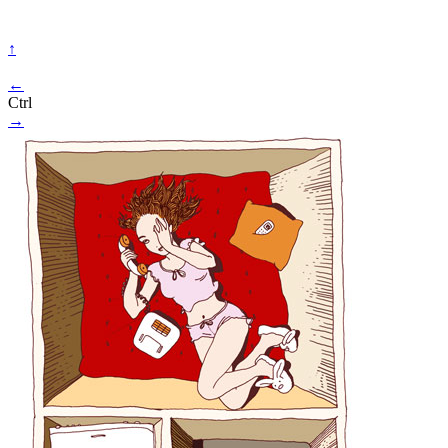
↑
←
Ctrl
→