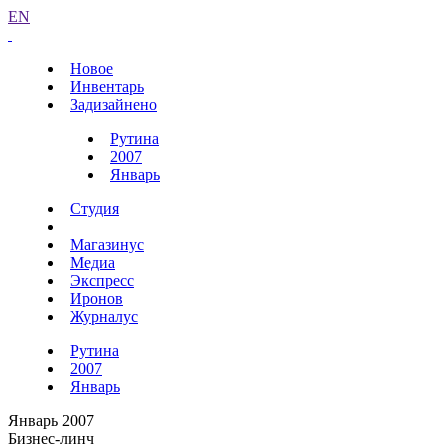
EN
Новое
Инвентарь
Задизайнено
Рутина
2007
Январь
Студия
Магазинус
Медиа
Экспресс
Иронов
Журналус
Рутина
2007
Январь
Январь 2007
Бизнес-линч