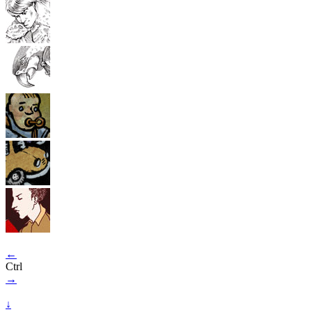
←
Ctrl
→
↓