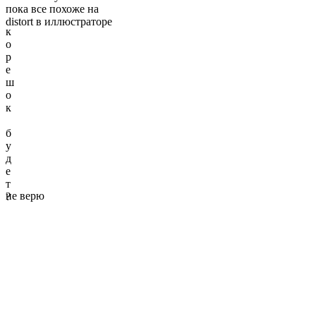
пока все похоже на
distort в иллюстраторе
к
о
р
е
ш
о
к
б
у
д
е
т
не верю
?