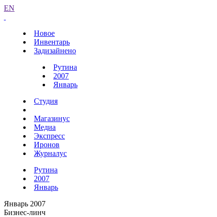
EN
Новое
Инвентарь
Задизайнено
Рутина
2007
Январь
Студия
Магазинус
Медиа
Экспресс
Иронов
Журналус
Рутина
2007
Январь
Январь 2007
Бизнес-линч