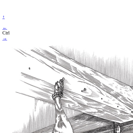
↑
←
Ctrl
→