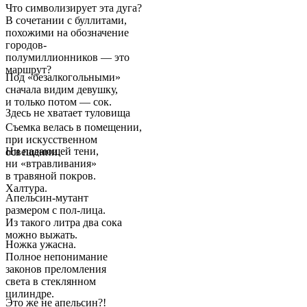
Что символизирует эта дуга?
В сочетании с буллитами,
похожими на обозначение
городов-
полумиллионников — это
маршрут?
Под «безалкогольными»
сначала видим девушку,
и только потом — сок.
Здесь не хватает туловища
Съемка велась в помещении,
при искусственном
Ни падающей тени,
освещении.
ни «втравливания»
в травяной покров.
Халтура.
Апельсин-мутант
размером с пол-лица.
Из такого литра два сока
можно выжать.
Ножка ужасна.
Полное непонимание
законов преломления
света в стеклянном
цилиндре.
Это же не апельсин?!