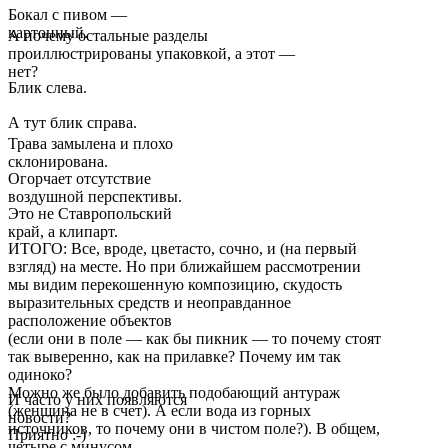
Бокал с пивом —
картонный.
А почему остальные разделы
проиллюстрированы упаковкой, а этот —
нет?
Блик слева.
А тут блик справа.
Трава замылена и плохо
склонирована.
Огорчает отсутствие
воздушной перспективы.
Это не Ставропольский
край, а клипарт.
ИТОГО: Все, вроде, цветасто, сочно, и (на первый
взгляд) на месте. Но при ближайшем рассмотрении
мы видим перекошенную композицию, скудость
выразительных средств и неоправданное
расположение объектов
(если они в поле — как бы пикник — то почему стоят
так выверенно, как на прилавке? Почему им так
одиноко?
Можно же было добавить подобающий антураж
И часто у них появляются
(женщина не в счет). А если вода из горных
новости?
источников, то почему они в чистом поле?). В общем,
Приятно :-)
четыре с минусом.