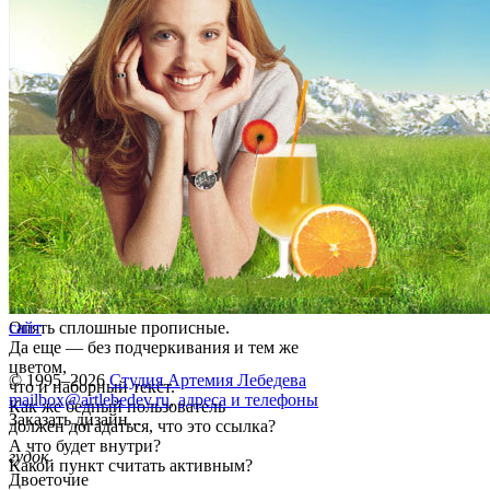
Опять сплошные прописные.
сайт
Да еще — без подчеркивания и тем же
цветом,
© 1995–2026
Студия Артемия Лебедева
что и наборный текст.
mailbox@artlebedev.ru
,
адреса и телефоны
Как же бедный пользователь
Заказать дизайн...
должен догадаться, что это ссылка?
А что будет внутри?
гудок
Какой пункт считать активным?
Двоеточие